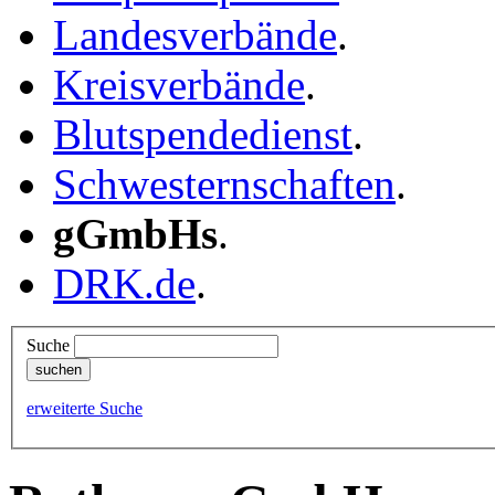
Landesverbände
.
Kreisverbände
.
Blutspendedienst
.
Schwesternschaften
.
gGmbHs
.
DRK.de
.
Suche
erweiterte Suche