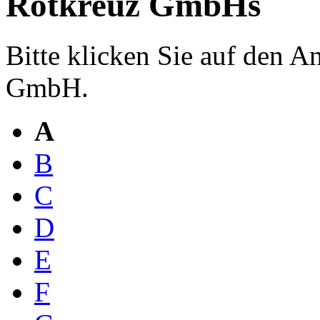
Rotkreuz GmbHs
Bitte klicken Sie auf den 
GmbH.
A
B
C
D
E
F