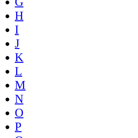
G
H
I
J
K
L
M
N
O
P