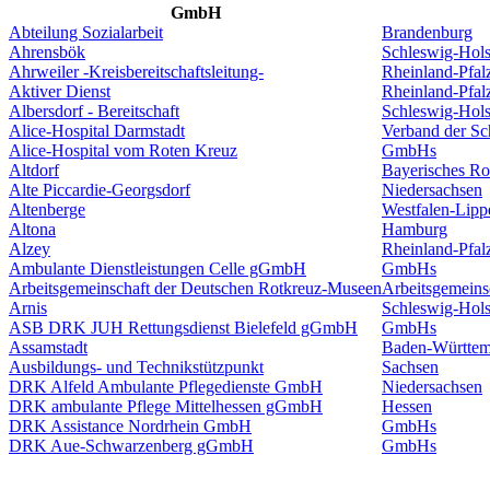
GmbH
Abteilung Sozialarbeit
Brandenburg
Ahrensbök
Schleswig-Hols
Ahrweiler -Kreisbereitschaftsleitung-
Rheinland-Pfal
Aktiver Dienst
Rheinland-Pfal
Albersdorf - Bereitschaft
Schleswig-Hols
Alice-Hospital Darmstadt
Verband der S
Alice-Hospital vom Roten Kreuz
GmbHs
Altdorf
Bayerisches Ro
Alte Piccardie-Georgsdorf
Niedersachsen
Altenberge
Westfalen-Lipp
Altona
Hamburg
Alzey
Rheinland-Pfal
Ambulante Dienstleistungen Celle gGmbH
GmbHs
Arbeitsgemeinschaft der Deutschen Rotkreuz-Museen
Arbeitsgemeins
Arnis
Schleswig-Hols
ASB DRK JUH Rettungsdienst Bielefeld gGmbH
GmbHs
Assamstadt
Baden-Württem
Ausbildungs- und Technikstützpunkt
Sachsen
DRK Alfeld Ambulante Pflegedienste GmbH
Niedersachsen
DRK ambulante Pflege Mittelhessen gGmbH
Hessen
DRK Assistance Nordrhein GmbH
GmbHs
DRK Aue-Schwarzenberg gGmbH
GmbHs