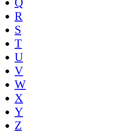
Q
R
S
T
U
V
W
X
Y
Z