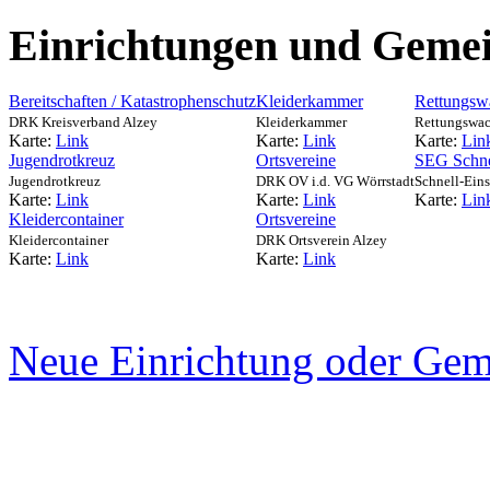
Einrichtungen und Gemei
Bereitschaften / Katastrophenschutz
Kleiderkammer
Rettungsw
DRK Kreisverband Alzey
Kleiderkammer
Rettungswa
Karte:
Link
Karte:
Link
Karte:
Lin
Jugendrotkreuz
Ortsvereine
SEG Schne
Jugendrotkreuz
DRK OV i.d. VG Wörrstadt
Schnell-Ein
Karte:
Link
Karte:
Link
Karte:
Lin
Kleidercontainer
Ortsvereine
Kleidercontainer
DRK Ortsverein Alzey
Karte:
Link
Karte:
Link
Neue Einrichtung oder Gem