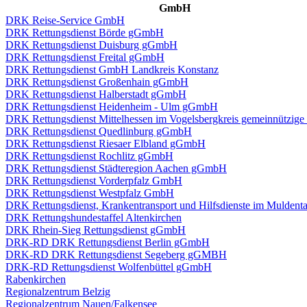
GmbH
DRK Reise-Service GmbH
DRK Rettungsdienst Börde gGmbH
DRK Rettungsdienst Duisburg gGmbH
DRK Rettungsdienst Freital gGmbH
DRK Rettungsdienst GmbH Landkreis Konstanz
DRK Rettungsdienst Großenhain gGmbH
DRK Rettungsdienst Halberstadt gGmbH
DRK Rettungsdienst Heidenheim - Ulm gGmbH
DRK Rettungsdienst Mittelhessen im Vogelsbergkreis gemeinnützi
DRK Rettungsdienst Quedlinburg gGmbH
DRK Rettungsdienst Riesaer Elbland gGmbH
DRK Rettungsdienst Rochlitz gGmbH
DRK Rettungsdienst Städteregion Aachen gGmbH
DRK Rettungsdienst Vorderpfalz GmbH
DRK Rettungsdienst Westpfalz GmbH
DRK Rettungsdienst, Krankentransport und Hilfsdienste im Mulden
DRK Rettungshundestaffel Altenkirchen
DRK Rhein-Sieg Rettungsdienst gGmbH
DRK-RD DRK Rettungsdienst Berlin gGmbH
DRK-RD DRK Rettungsdienst Segeberg gGMBH
DRK-RD Rettungsdienst Wolfenbüttel gGmbH
Rabenkirchen
Regionalzentrum Belzig
Regionalzentrum Nauen/Falkensee