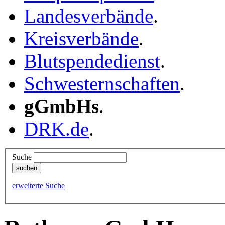
Landesverbände
.
Kreisverbände
.
Blutspendedienst
.
Schwesternschaften
.
gGmbHs
.
DRK.de
.
Suche
erweiterte Suche