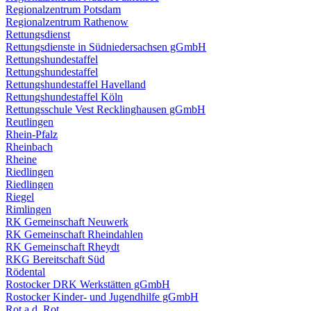
Regionalzentrum Potsdam
Regionalzentrum Rathenow
Rettungsdienst
Rettungsdienste in Südniedersachsen gGmbH
Rettungshundestaffel
Rettungshundestaffel
Rettungshundestaffel Havelland
Rettungshundestaffel Köln
Rettungsschule Vest Recklinghausen gGmbH
Reutlingen
Rhein-Pfalz
Rheinbach
Rheine
Riedlingen
Riedlingen
Riegel
Rimlingen
RK Gemeinschaft Neuwerk
RK Gemeinschaft Rheindahlen
RK Gemeinschaft Rheydt
RKG Bereitschaft Süd
Rödental
Rostocker DRK Werkstätten gGmbH
Rostocker Kinder- und Jugendhilfe gGmbH
Rot a.d. Rot