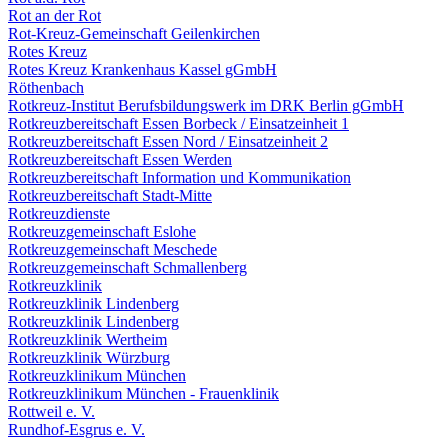
Rot an der Rot
Rot-Kreuz-Gemeinschaft Geilenkirchen
Rotes Kreuz
Rotes Kreuz Krankenhaus Kassel gGmbH
Röthenbach
Rotkreuz-Institut Berufsbildungswerk im DRK Berlin gGmbH
Rotkreuzbereitschaft Essen Borbeck / Einsatzeinheit 1
Rotkreuzbereitschaft Essen Nord / Einsatzeinheit 2
Rotkreuzbereitschaft Essen Werden
Rotkreuzbereitschaft Information und Kommunikation
Rotkreuzbereitschaft Stadt-Mitte
Rotkreuzdienste
Rotkreuzgemeinschaft Eslohe
Rotkreuzgemeinschaft Meschede
Rotkreuzgemeinschaft Schmallenberg
Rotkreuzklinik
Rotkreuzklinik Lindenberg
Rotkreuzklinik Lindenberg
Rotkreuzklinik Wertheim
Rotkreuzklinik Würzburg
Rotkreuzklinikum München
Rotkreuzklinikum München - Frauenklinik
Rottweil e. V.
Rundhof-Esgrus e. V.