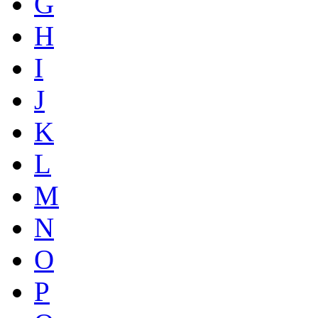
G
H
I
J
K
L
M
N
O
P