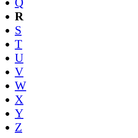
Q
R
S
T
U
V
W
X
Y
Z