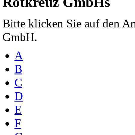
Rotkreuz GmbHs
Bitte klicken Sie auf den 
GmbH.
A
B
C
D
E
F