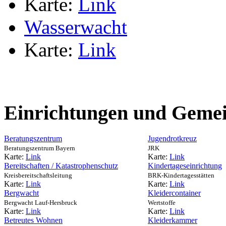
Karte:
Link
Wasserwacht
Karte:
Link
Einrichtungen und Gemei
Beratungszentrum
Jugendrotkreuz
Beratungszentrum Bayern
JRK
Karte:
Link
Karte:
Link
Bereitschaften / Katastrophenschutz
Kindertageseinrichtung
Kreisbereitschaftsleitung
BRK-Kindertagesstätten
Karte:
Link
Karte:
Link
Bergwacht
Kleidercontainer
Bergwacht Lauf-Hersbruck
Wertstoffe
Karte:
Link
Karte:
Link
Betreutes Wohnen
Kleiderkammer