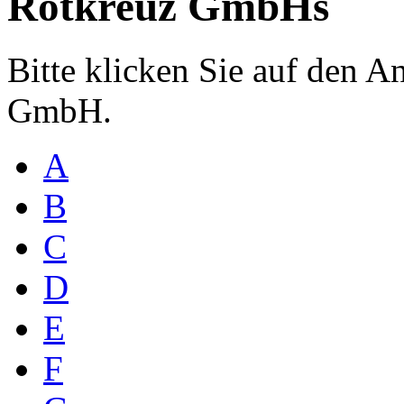
Rotkreuz GmbHs
Bitte klicken Sie auf den 
GmbH.
A
B
C
D
E
F