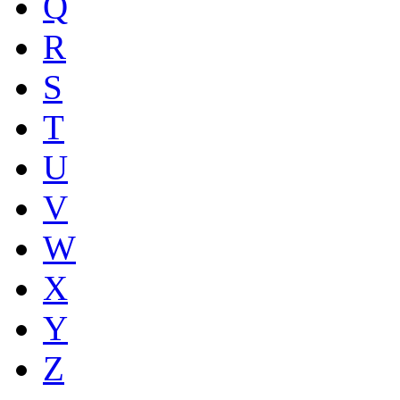
Q
R
S
T
U
V
W
X
Y
Z