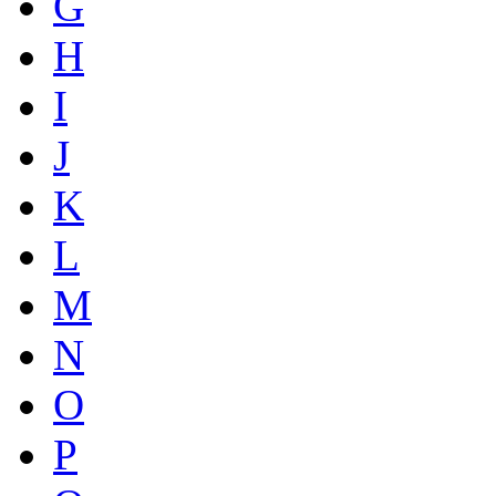
G
H
I
J
K
L
M
N
O
P