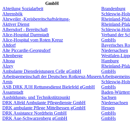
GmbH
Abteilung Sozialarbeit
Brandenburg
Ahrensbök
Schleswig-Hols
Ahrweiler -Kreisbereitschaftsleitung-
Rheinland-Pfal
Aktiver Dienst
Rheinland-Pfal
Albersdorf - Bereitschaft
Schleswig-Hols
Alice-Hospital Darmstadt
Verband der S
Alice-Hospital vom Roten Kreuz
GmbHs
Altdorf
Bayerisches Ro
Alte Piccardie-Georgsdorf
Niedersachsen
Altenberge
Westfalen-Lipp
Altona
Hamburg
Alzey
Rheinland-Pfal
Ambulante Dienstleistungen Celle gGmbH
GmbHs
Arbeitsgemeinschaft der Deutschen Rotkreuz-Museen
Arbeitsgemeins
Arnis
Schleswig-Hols
ASB DRK JUH Rettungsdienst Bielefeld gGmbH
GmbHs
Assamstadt
Baden-Württem
Ausbildungs- und Technikstützpunkt
Sachsen
DRK Alfeld Ambulante Pflegedienste GmbH
Niedersachsen
DRK ambulante Pflege Mittelhessen gGmbH
Hessen
DRK Assistance Nordrhein GmbH
GmbHs
DRK Aue-Schwarzenberg gGmbH
GmbHs