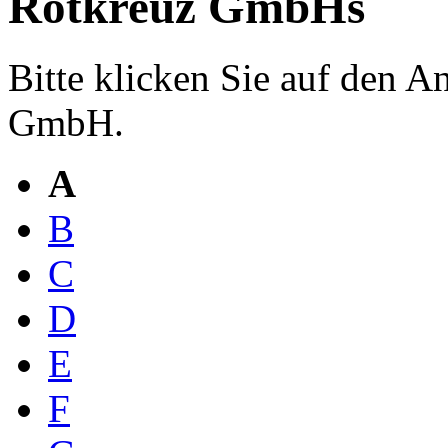
Rotkreuz GmbHs
Bitte klicken Sie auf den 
GmbH.
A
B
C
D
E
F