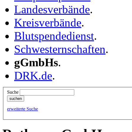
Landesverbände
.
Kreisverbände
.
Blutspendedienst
.
Schwesternschaften
.
gGmbHs
.
DRK.de
.
Suche
erweiterte Suche