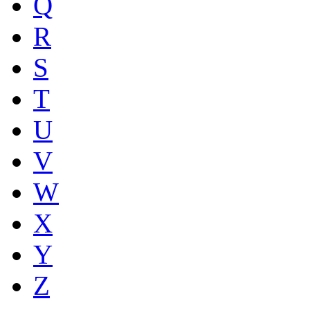
Q
R
S
T
U
V
W
X
Y
Z