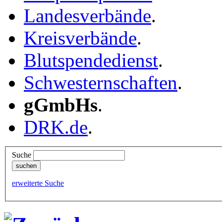
Landesverbände
.
Kreisverbände
.
Blutspendedienst
.
Schwesternschaften
.
gGmbHs
.
DRK.de
.
Suche
erweiterte Suche