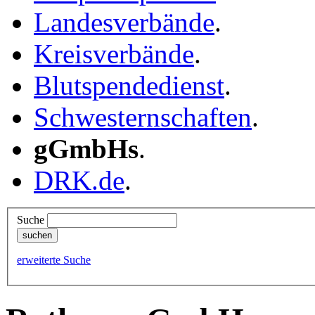
Landesverbände
.
Kreisverbände
.
Blutspendedienst
.
Schwesternschaften
.
gGmbHs
.
DRK.de
.
Suche
erweiterte Suche