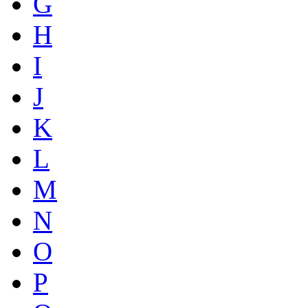
G
H
I
J
K
L
M
N
O
P