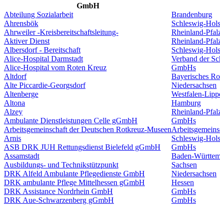
GmbH
Abteilung Sozialarbeit
Brandenburg
Ahrensbök
Schleswig-Hols
Ahrweiler -Kreisbereitschaftsleitung-
Rheinland-Pfal
Aktiver Dienst
Rheinland-Pfal
Albersdorf - Bereitschaft
Schleswig-Hols
Alice-Hospital Darmstadt
Verband der S
Alice-Hospital vom Roten Kreuz
GmbHs
Altdorf
Bayerisches Ro
Alte Piccardie-Georgsdorf
Niedersachsen
Altenberge
Westfalen-Lipp
Altona
Hamburg
Alzey
Rheinland-Pfal
Ambulante Dienstleistungen Celle gGmbH
GmbHs
Arbeitsgemeinschaft der Deutschen Rotkreuz-Museen
Arbeitsgemeins
Arnis
Schleswig-Hols
ASB DRK JUH Rettungsdienst Bielefeld gGmbH
GmbHs
Assamstadt
Baden-Württem
Ausbildungs- und Technikstützpunkt
Sachsen
DRK Alfeld Ambulante Pflegedienste GmbH
Niedersachsen
DRK ambulante Pflege Mittelhessen gGmbH
Hessen
DRK Assistance Nordrhein GmbH
GmbHs
DRK Aue-Schwarzenberg gGmbH
GmbHs