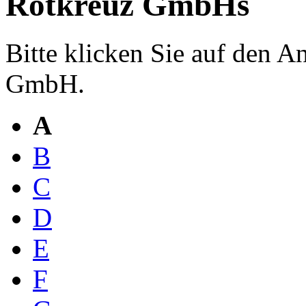
Rotkreuz GmbHs
Bitte klicken Sie auf den 
GmbH.
A
B
C
D
E
F