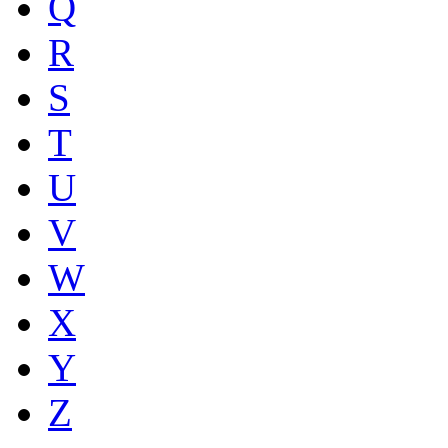
Q
R
S
T
U
V
W
X
Y
Z