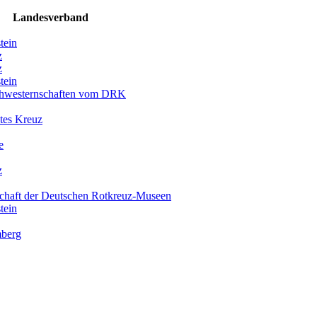
Landesverband
tein
z
z
tein
chwesternschaften vom DRK
tes Kreuz
e
z
chaft der Deutschen Rotkreuz-Museen
tein
berg