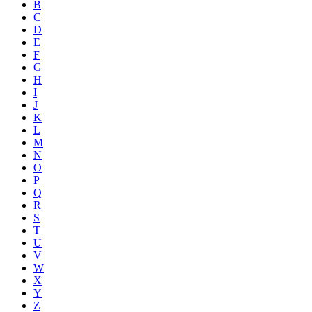
B
C
D
E
F
G
H
I
J
K
L
M
N
O
P
Q
R
S
T
U
V
W
X
Y
Z