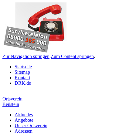
Zur Navigation springen
.
Zum Content springen
.
Startseite
Sitemap
Kontakt
DRK.de
Ortsverein
Beilstein
Aktuelles
Angebote
Unser Ortsverein
Adressen