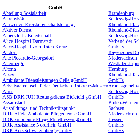
GmbH
Abteilung Sozialarbeit
Brandenburg
Ahrensbök
Schleswig-Hols
Ahrweiler -Kreisbereitschaftsleitung-
Rheinland-Pfal
Aktiver Dienst
Rheinland-Pfal
Albersdorf - Bereitschaft
Schleswig-Hols
Alice-Hospital Darmstadt
Verband der S
Alice-Hospital vom Roten Kreuz
GmbHs
Altdorf
Bayerisches Ro
Alte Piccardie-Georgsdorf
Niedersachsen
Altenberge
Westfalen-Lipp
Altona
Hamburg
Alzey
Rheinland-Pfal
Ambulante Dienstleistungen Celle gGmbH
GmbHs
Arbeitsgemeinschaft der Deutschen Rotkreuz-Museen
Arbeitsgemeins
Arnis
Schleswig-Hols
ASB DRK JUH Rettungsdienst Bielefeld gGmbH
GmbHs
Assamstadt
Baden-Württem
Ausbildungs- und Technikstützpunkt
Sachsen
DRK Alfeld Ambulante Pflegedienste GmbH
Niedersachsen
DRK ambulante Pflege Mittelhessen gGmbH
Hessen
DRK Assistance Nordrhein GmbH
GmbHs
DRK Aue-Schwarzenberg gGmbH
GmbHs