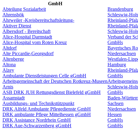
GmbH
Abteilung Sozialarbeit
Brandenburg
Ahrensbök
Schleswig-Hols
Ahrweiler -Kreisbereitschaftsleitung-
Rheinland-Pfal
Aktiver Dienst
Rheinland-Pfal
Albersdorf - Bereitschaft
Schleswig-Hols
Alice-Hospital Darmstadt
Verband der S
Alice-Hospital vom Roten Kreuz
GmbHs
Altdorf
Bayerisches Ro
Alte Piccardie-Georgsdorf
Niedersachsen
Altenberge
Westfalen-Lipp
Altona
Hamburg
Alzey
Rheinland-Pfal
Ambulante Dienstleistungen Celle gGmbH
GmbHs
Arbeitsgemeinschaft der Deutschen Rotkreuz-Museen
Arbeitsgemeins
Arnis
Schleswig-Hols
ASB DRK JUH Rettungsdienst Bielefeld gGmbH
GmbHs
Assamstadt
Baden-Württem
Ausbildungs- und Technikstützpunkt
Sachsen
DRK Alfeld Ambulante Pflegedienste GmbH
Niedersachsen
DRK ambulante Pflege Mittelhessen gGmbH
Hessen
DRK Assistance Nordrhein GmbH
GmbHs
DRK Aue-Schwarzenberg gGmbH
GmbHs