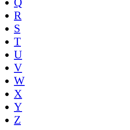
Q
R
S
T
U
V
W
X
Y
Z