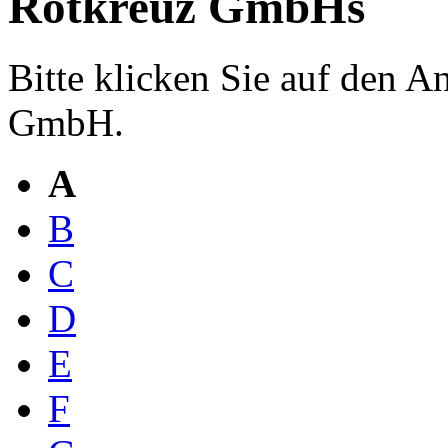
Rotkreuz GmbHs
Bitte klicken Sie auf den 
GmbH.
A
B
C
D
E
F