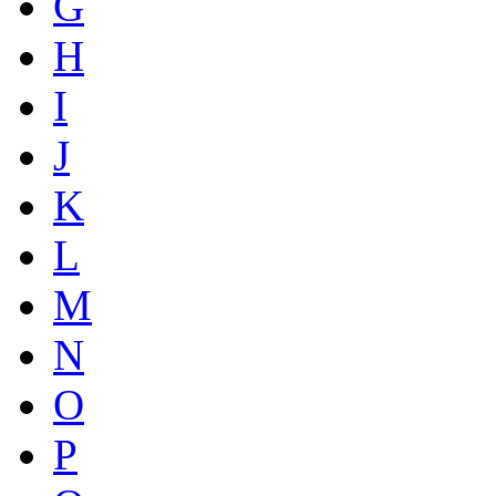
G
H
I
J
K
L
M
N
O
P