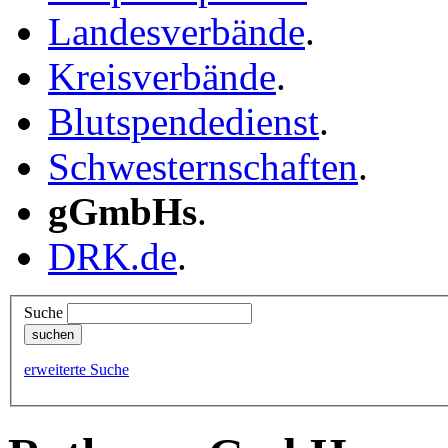
Landesverbände
.
Kreisverbände
.
Blutspendedienst
.
Schwesternschaften
.
gGmbHs
.
DRK.de
.
Suche
erweiterte Suche