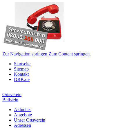
Zur Navigation springen
.
Zum Content springen
.
Startseite
Sitemap
Kontakt
DRK.de
Ortsverein
Beilstein
Aktuelles
Angebote
Unser Ortsverein
Adressen