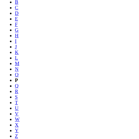
B
C
D
E
F
G
H
I
J
K
L
M
N
O
P
Q
R
S
T
U
V
W
X
Y
Z