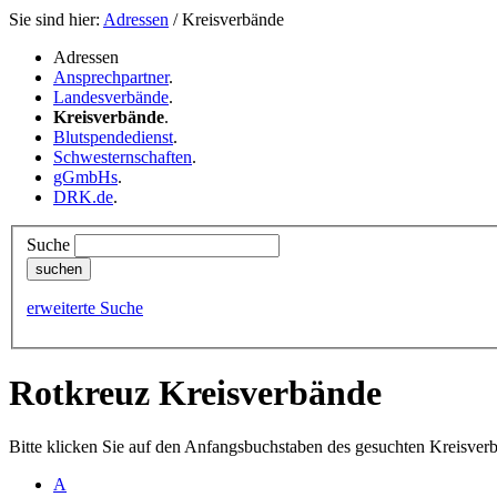
Sie sind hier:
Adressen
/ Kreisverbände
Adressen
Ansprechpartner
.
Landesverbände
.
Kreisverbände
.
Blutspendedienst
.
Schwesternschaften
.
gGmbHs
.
DRK.de
.
Suche
erweiterte Suche
Rotkreuz Kreisverbände
Bitte klicken Sie auf den Anfangsbuchstaben des gesuchten Kreisver
A