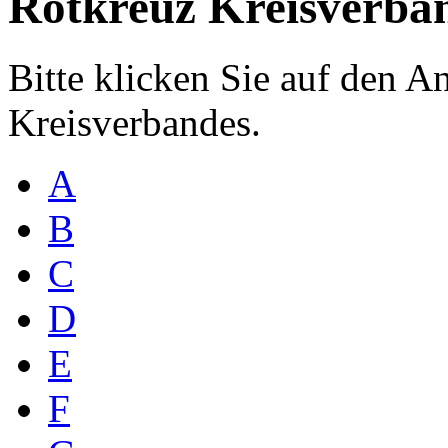
Rotkreuz Kreisverbä
Bitte klicken Sie auf den 
Kreisverbandes.
A
B
C
D
E
F