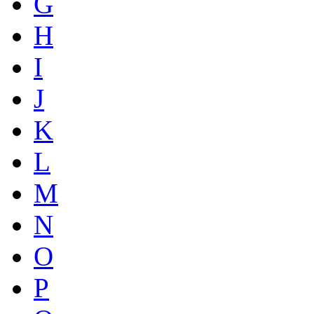
G
H
I
J
K
L
M
N
O
P