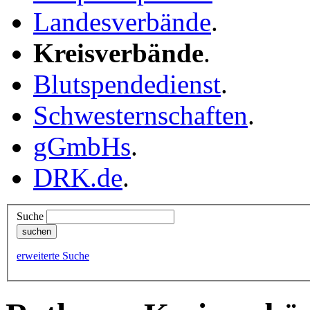
Landesverbände
.
Kreisverbände
.
Blutspendedienst
.
Schwesternschaften
.
gGmbHs
.
DRK.de
.
Suche
erweiterte Suche