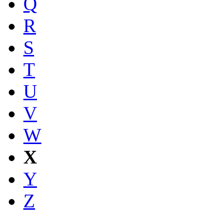
Q
R
S
T
U
V
W
X
Y
Z