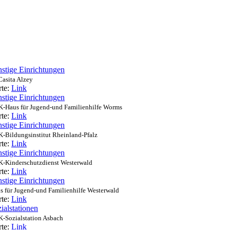
stige Einrichtungen
Casita Alzey
rte:
Link
stige Einrichtungen
-Haus für Jugend-und Familienhilfe Worms
rte:
Link
stige Einrichtungen
-Bildungsinstitut Rheinland-Pfalz
rte:
Link
stige Einrichtungen
-Kinderschutzdienst Westerwald
rte:
Link
stige Einrichtungen
s für Jugend-und Familienhilfe Westerwald
rte:
Link
ialstationen
-Sozialstation Asbach
rte:
Link