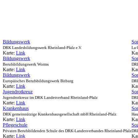
Bildungswerk
Son
DRK Landesbildungswerk Rheinland-Pfalz e.V.
La 
Karte:
Link
Ka
Bildungswerk
Son
Berufsbildungswerk Worms
DRK
Karte:
Link
Ka
Bildungswerk
Son
Europäisches Berufsbildungswerk Bitburg
DRK
Karte:
Link
Ka
Jugendrotkreuz
Son
Jugendrotkreuz im DRK Landesverband Rheinland-Pfalz
DRK
Karte:
Link
Ka
Krankenhaus
Son
DRK gemeinnützige Krankenhausgesellschaft mbH Rheinland-Pfalz
Hau
Karte:
Link
Ka
Pflegeschule
Soz
Privaten Berufsbildenden Schule des DRK-Landesverbandes Rheinland-Pfalz
DRK
Karte:
Link
Ka