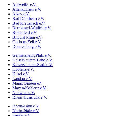
Ahrweiler e.V.
Altenkirchen e.V.
Alzey e.V.
Bad Dürkheim e.V.
Bad Kreuznach e.V.
Bernkastel-Wittlich e.V.
Birkenfeld e.V.
Bitburg-Prüm e.V.
Cochem-Zell e.V.
Donnersberg e.V.
Germersheim/Pfalz e.V.
Kaiserslautern Land e.V.
Kaiserslautern-Stadt e.V.
Koblenz e.V.
Kusel e.V.
Landau e.V.
Mainz-Bingen e.V.
Mayen-Koblenz e.V.
Neuwied e.V.
Rhein-Hunsrück e.V.
Rhein-Lahn e.V.
Rhein-Pfalz e.V.
Speyer e.V.