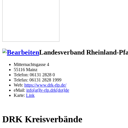
Landesverband Rheinland-Pfal
Mitternachtsgasse 4
55116 Mainz
Telefon: 06131 2828 0
Telefax: 06131 2828 1999
Web:
https://www.drk-rlp.de/
eMail:
info[at]lv-rlp.drk[dot]de
Karte:
Link
DRK Kreisverbände