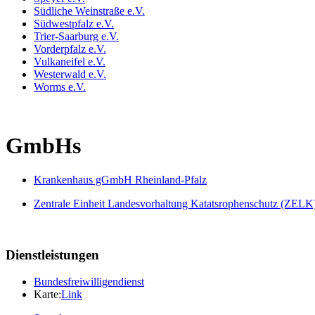
Südliche Weinstraße e.V.
Südwestpfalz e.V.
Trier-Saarburg e.V.
Vorderpfalz e.V.
Vulkaneifel e.V.
Westerwald e.V.
Worms e.V.
GmbHs
Krankenhaus gGmbH Rheinland-Pfalz
Zentrale Einheit Landesvorhaltung Katatsrophenschutz (ZELK
Dienstleistungen
Bundesfreiwilligendienst
Karte:
Link