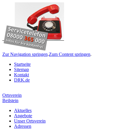
Zur Navigation springen
.
Zum Content springen
.
Startseite
Sitemap
Kontakt
DRK.de
Ortsverein
Beilstein
Aktuelles
Angebote
Unser Ortsverein
Adressen