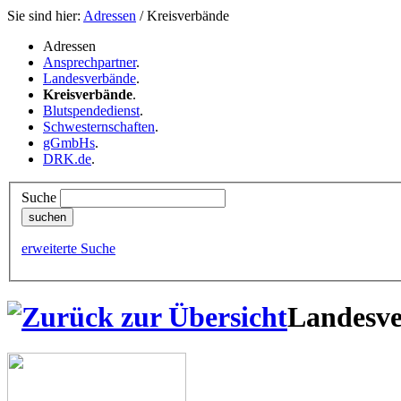
Sie sind hier:
Adressen
/ Kreisverbände
Adressen
Ansprechpartner
.
Landesverbände
.
Kreisverbände
.
Blutspendedienst
.
Schwesternschaften
.
gGmbHs
.
DRK.de
.
Suche
erweiterte Suche
Landesve