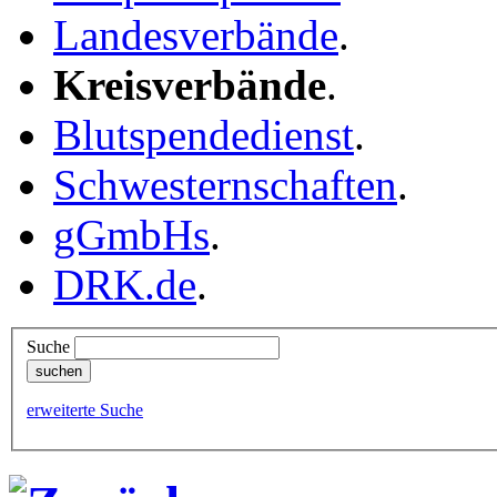
Landesverbände
.
Kreisverbände
.
Blutspendedienst
.
Schwesternschaften
.
gGmbHs
.
DRK.de
.
Suche
erweiterte Suche