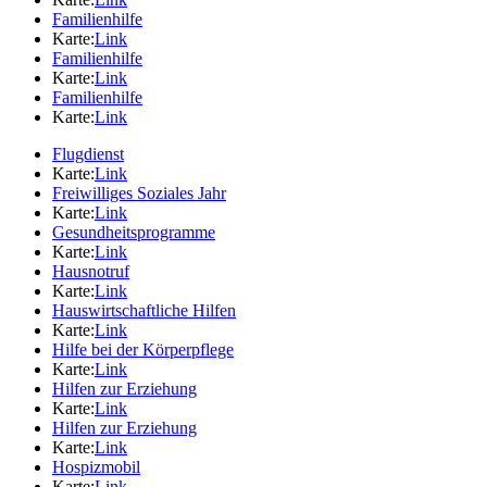
Familienhilfe
Karte:
Link
Familienhilfe
Karte:
Link
Familienhilfe
Karte:
Link
Flugdienst
Karte:
Link
Freiwilliges Soziales Jahr
Karte:
Link
Gesundheitsprogramme
Karte:
Link
Hausnotruf
Karte:
Link
Hauswirtschaftliche Hilfen
Karte:
Link
Hilfe bei der Körperpflege
Karte:
Link
Hilfen zur Erziehung
Karte:
Link
Hilfen zur Erziehung
Karte:
Link
Hospizmobil
Karte:
Link