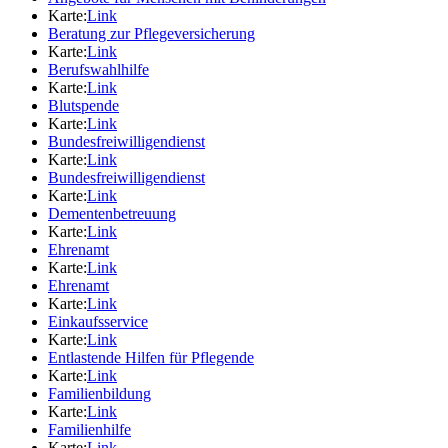
Karte:
Link
Beratung zur Pflegeversicherung
Karte:
Link
Berufswahlhilfe
Karte:
Link
Blutspende
Karte:
Link
Bundesfreiwilligendienst
Karte:
Link
Bundesfreiwilligendienst
Karte:
Link
Dementenbetreuung
Karte:
Link
Ehrenamt
Karte:
Link
Ehrenamt
Karte:
Link
Einkaufsservice
Karte:
Link
Entlastende Hilfen für Pflegende
Karte:
Link
Familienbildung
Karte:
Link
Familienhilfe
Karte:
Link