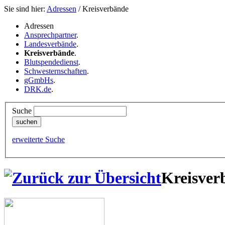
Sie sind hier:
Adressen
/ Kreisverbände
Adressen
Ansprechpartner
.
Landesverbände
.
Kreisverbände
.
Blutspendedienst
.
Schwesternschaften
.
gGmbHs
.
DRK.de
.
Suche
erweiterte Suche
Kreisver