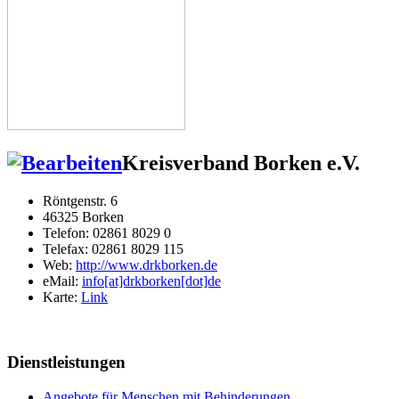
Kreisverband Borken e.V.
Röntgenstr. 6
46325 Borken
Telefon: 02861 8029 0
Telefax: 02861 8029 115
Web:
http://www.drkborken.de
eMail:
info[at]drkborken[dot]de
Karte:
Link
Dienstleistungen
Angebote für Menschen mit Behinderungen