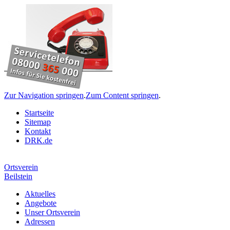
Zur Navigation springen
.
Zum Content springen
.
Startseite
Sitemap
Kontakt
DRK.de
Ortsverein
Beilstein
Aktuelles
Angebote
Unser Ortsverein
Adressen