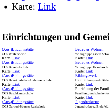
Karte:
Link
Einrichtungen und Gemei
(Aus-)Bildungsstätte
Betreutes Wohnen
OGS Wintersheide
Wohngruppe Gisela Schw
Karte:
Link
Karte:
Link
(Aus-)Bildungsstätte
Betreutes Wohnen
OGS Bahnhofschule
Wohngruppe Hassebrock
Karte:
Link
Karte:
Link
(Aus-)Bildungsstätte
Bildungswerk
OGS Hans-Christian-Andersen Schule
DRK Bildungswerk Biele
Karte:
Link
Karte:
Link
(Aus-)Bildungsstätte
Einrichtung der Famil
OGS Buschkampschule
Familiengrundschulzentr
Karte:
Link
Karte:
Link
(Aus-)Bildungsstätte
Jugendrotkreuz
OGS Gertrud-Bäumer Realschule
Jugendrotkreuz Bielefeld