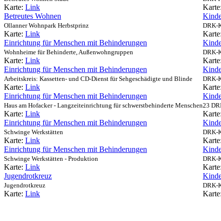
Karte:
Link
Karte
Betreutes Wohnen
Kinde
Ollanner Wohnpark Herbstprinz
DRK-Ki
Karte:
Link
Karte
Einrichtung für Menschen mit Behinderungen
Kinde
Wohnheime für Behinderte, Außenwohngruppen
DRK-Ki
Karte:
Link
Karte
Einrichtung für Menschen mit Behinderungen
Kinde
Arbeitskreis: Kassetten- und CD-Dienst für Sehgeschädigte und Blinde
DRK-Ki
Karte:
Link
Karte
Einrichtung für Menschen mit Behinderungen
Kinde
Haus am Hofacker - Langzeiteinrichtung für schwerstbehinderte Menschen
23 DRK
Karte:
Link
Karte
Einrichtung für Menschen mit Behinderungen
Kinde
Schwinge Werkstätten
DRK-Ki
Karte:
Link
Karte
Einrichtung für Menschen mit Behinderungen
Kinde
Schwinge Werkstätten - Produktion
DRK-Ki
Karte:
Link
Karte
Jugendrotkreuz
Kinde
Jugendrotkreuz
DRK-Ki
Karte:
Link
Karte