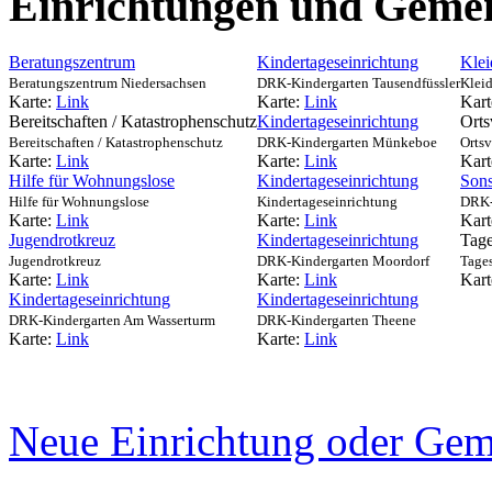
Einrichtungen und Gemei
Beratungszentrum
Kindertageseinrichtung
Kle
Beratungszentrum Niedersachsen
DRK-Kindergarten Tausendfüssler
Klei
Karte:
Link
Karte:
Link
Kart
Bereitschaften / Katastrophenschutz
Kindertageseinrichtung
Orts
Bereitschaften / Katastrophenschutz
DRK-Kindergarten Münkeboe
Ortsv
Karte:
Link
Karte:
Link
Kart
Hilfe für Wohnungslose
Kindertageseinrichtung
Sons
Hilfe für Wohnungslose
Kindertageseinrichtung
DRK-
Karte:
Link
Karte:
Link
Kart
Jugendrotkreuz
Kindertageseinrichtung
Tage
Jugendrotkreuz
DRK-Kindergarten Moordorf
Tage
Karte:
Link
Karte:
Link
Kart
Kindertageseinrichtung
Kindertageseinrichtung
DRK-Kindergarten Am Wasserturm
DRK-Kindergarten Theene
Karte:
Link
Karte:
Link
Neue Einrichtung oder Gem