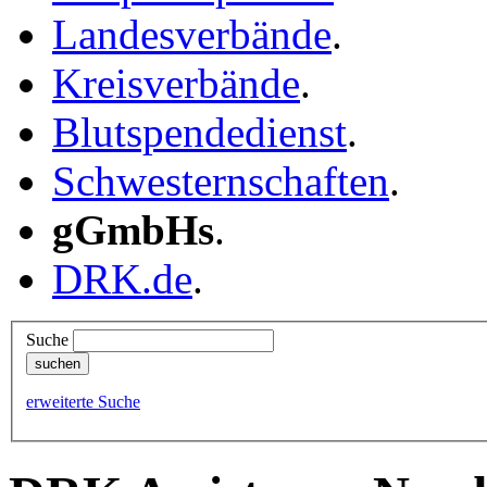
Landesverbände
.
Kreisverbände
.
Blutspendedienst
.
Schwesternschaften
.
gGmbHs
.
DRK.de
.
Suche
erweiterte Suche